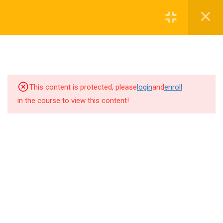
Inloggen
NL
3
FASE 0 – Inschrijving &
Landing
This content is protected, please
login
and
enroll
Welkom & Positionering
in the course to view this content!
Essentie Touch of Matrix®
Voorbereiding 1:1 Activaties
6
FASE 1 – Integratie na 1:1
Disclaimer
+ start veldleren
Algemene voorwaarden
Privacyverklaring