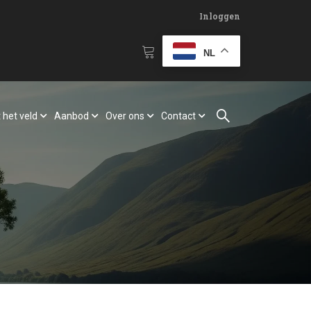
Inloggen
NL
 het veld
Aanbod
Over ons
Contact