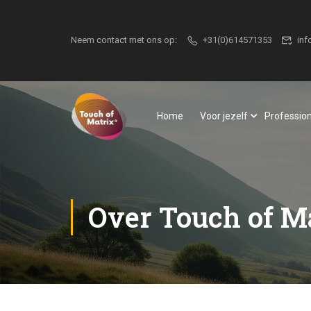
Neem contact met ons op:
+31(0)614571353
inf
Home
Voor jezelf
Professio
Over Touch of M