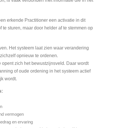
n, is vaak verbonden met informatie die in het
en erkende Practitioner een activatie in dit
of te sturen, maar door helder af te stemmen op
even. Het systeem laat zien waar verandering
m zichzelf opnieuw te ordenen.
e opent zich het bewustzijnsveld. Daar wordt
anning of oude ordening in het systeem actief
jk wordt.
s:
en
lend vermogen
edrag en ervaring