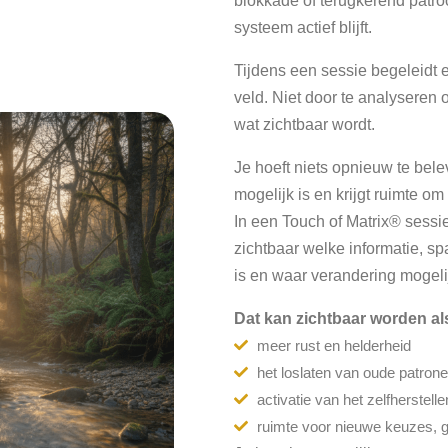
blokkade of terugkerend patroo
systeem actief blijft.
Tijdens een sessie begeleidt e
veld. Niet door te analyseren 
wat zichtbaar wordt.
Je hoeft niets opnieuw te bel
mogelijk is en krijgt ruimte o
In een Touch of Matrix® sessi
zichtbaar welke informatie, sp
is en waar verandering mogeli
Dat kan zichtbaar worden al
meer rust en helderheid
het loslaten van oude patron
activatie van het zelfherstel
ruimte voor nieuwe keuzes, g