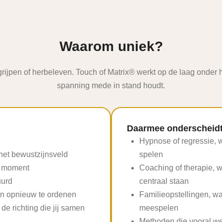
Waarom uniek?
ijpen of herbeleven. Touch of Matrix® werkt op de laag onder het
spanning mede in stand houdt.
Daarmee onderscheidt 
Hypnose of regressie, w
 het bewustzijnsveld
spelen
et moment
Coaching of therapie, 
uurd
centraal staan
 en opnieuw te ordenen
Familieopstellingen, wa
 de richting die jij samen
meespelen
Methoden die vooral wer