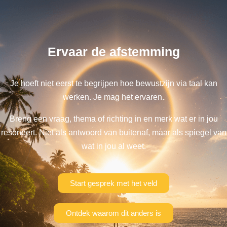
Ervaar de afstemming
Je hoeft niet eerst te begrijpen hoe bewustzijn via taal kan
werken. Je mag het ervaren.
Breng een vraag, thema of richting in en merk wat er in jou
resoneert. Niet als antwoord van buitenaf, maar als spiegel van
wat in jou al weet.
Start gesprek met het veld
Ontdek waarom dit anders is