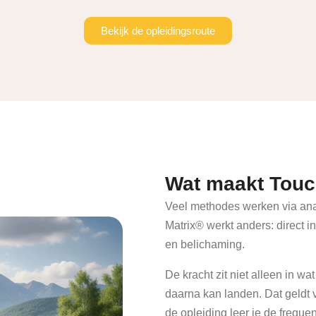
Bekijk de opleidingsroute
Wat maakt Touch
Veel methodes werken via anal
Matrix® werkt anders: direct i
en belichaming.
De kracht zit niet alleen in wa
daarna kan landen. Dat geldt vo
de opleiding leer je de frequen