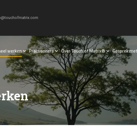
o@touchofmatrix.com
neel werken
Practitioners
Over Touch of Matrix®
Gesprek met
erken