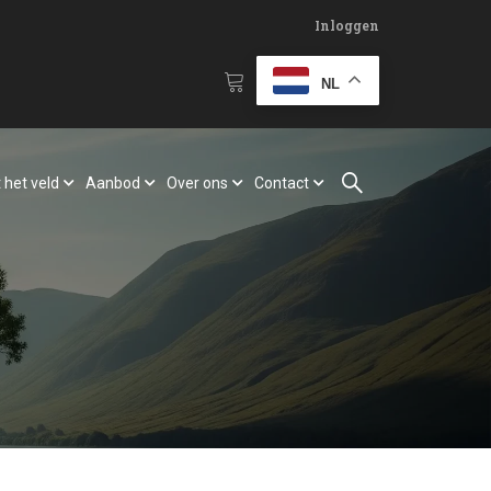
Inloggen
NL
 het veld
Aanbod
Over ons
Contact