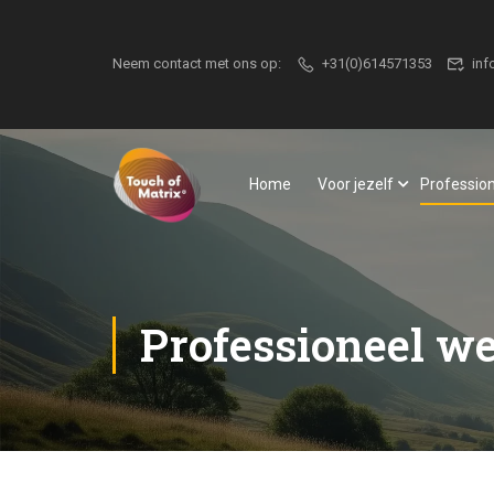
Neem contact met ons op:
+31(0)614571353
inf
Home
Voor jezelf
Professio
Professioneel w